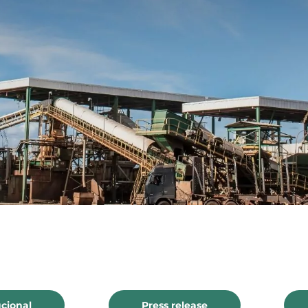
adequado,
c
Relatório de Sustentabilidade
Aceitar todos
socialmente
p
Plano de Manejo Florestal
benéfico e
m
economicamente
s
viável.
ucional
Press release