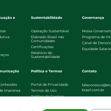
tuação e
Sustentabilidade
Governança
lose
Operação Sustentável
Nossa Governan
dutiva
Eldorado Brasil nas
Programa de Int
Comunidades
Canal de Denúnc
Certificações
Equidade Salaria
Relatório de
reços
Sustentabilidade
omunicação
Política e Termos
Contato
 Conteúdos
Portal de Privacidade
faleconosco@el
brasil.com.br
 de Imprensa
Termos de Uso
Política de Cookies