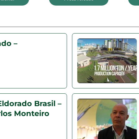
ado –
ldorado Brasil –
rlos Monteiro