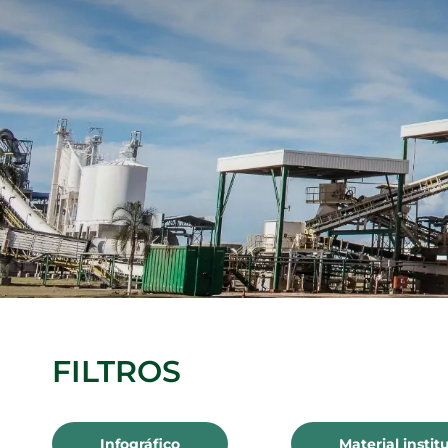
Recusar não essenciais
Salvar preferência
FILTROS
Infográfico
Material instit