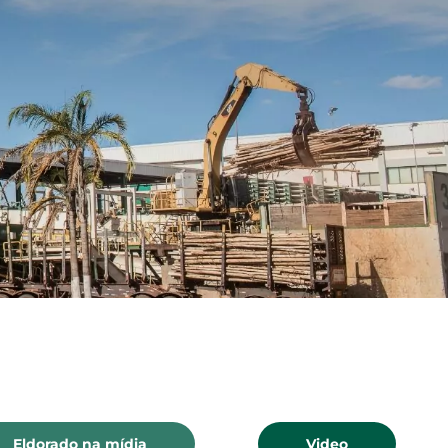
om nossos
úblicos e o
ercado.
Eldorado na mídia
Video