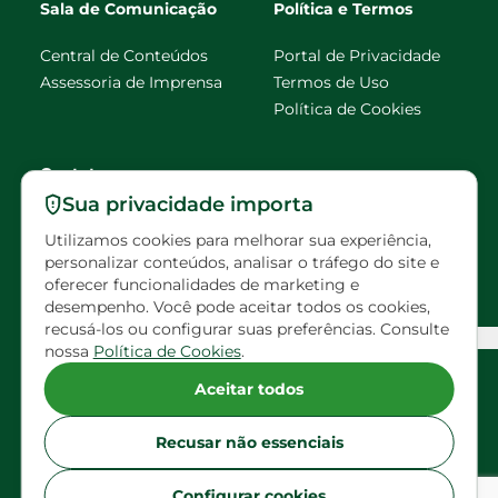
Sala de Comunicação
Política e Termos
Central de Conteúdos
Portal de Privacidade
Assessoria de Imprensa
Termos de Uso
Política de Cookies
Contato
Sua privacidade importa
faleconosco@eldorado
Utilizamos cookies para melhorar sua experiência,
brasil.com.br
personalizar conteúdos, analisar o tráfego do site e
oferecer funcionalidades de marketing e
Visitas agendadas
desempenho. Você pode aceitar todos os cookies,
recusá-los ou configurar suas preferências. Consulte
Configuração de Cookies
nossa
Política de Cookies
.
Siga Eldorado nas redes sociais
Aceitar todos
Recusar não essenciais
Configurar cookies