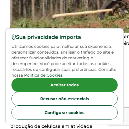
Área agrícola das empresas de celulose é totalme
Sua privacidade importa
corte, descascamento e empilhamento da madeira
Utilizamos cookies para melhorar sua experiência,
personalizar conteúdos, analisar o tráfego do site e
O presidente da Reflore-MS destaca que o
oferecer funcionalidades de marketing e
desempenho. Você pode aceitar todos os cookies,
resultado é uma conquista coletiva.
recusá-los ou configurar suas preferências. Consulte
“Diversificamos e criamos emprego. Acredito
nossa
Política de Cookies
.
que isso fez um ambiente muito favorável. Isso
foi feito com a união do Poder Público, dos
Aceitar todos
empresários e dos produtores. Politicamente
se criou esse ambiente favorável”, ressaltou,
Recusar não essenciais
completando que atualmente o estado já tem
1,2 milhão de hectares cultivados com
Configurar cookies
florestas para atender as três linhas de
produção de celulose em atividade.