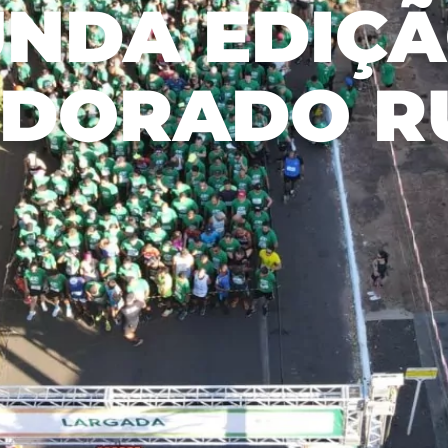
NDA EDIÇ
adequado,
c
Relatório de Sustentabilidade
Aceitar todos
socialmente
p
Plano de Manejo Florestal
benéfico e
m
economicamente
s
LDORADO R
viável.