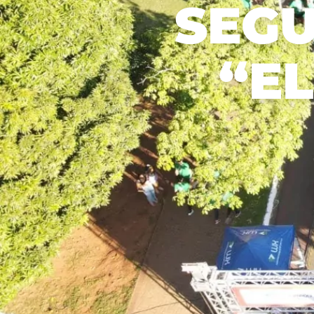
SEGU
Recusar não essenciais
Salvar preferência
“E