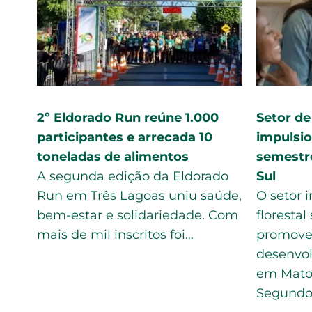
ário
Eldorado Brasil comemora
Receit
m
geração de 321 mil megawatts
Brasil
orto
de energia verde
trimes
ser o
A Usina Termelétrica (UTE) Onça
A fabr
r no
Pintada, localizada no município
Eldora
de Três Lagoas e que pertence à
Três L
Eldorado Brasil – fabricante…
Bolsão
trimes