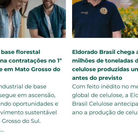
a líquida da Eldorado
Eldorado lucra R$ 1,0
 supera R$ 1,8 bilhão no 2º
tri com aumento de 
tre deste ano
ajuda do câmbio
icante de celulose
A Eldorado anunciou
do do Brasil, situada em
sexta-feira que teve 
agoas, na região do
208,5% no lucro do te
, fechou o segundo
trimestre sobre um a
tre deste…
1,09…