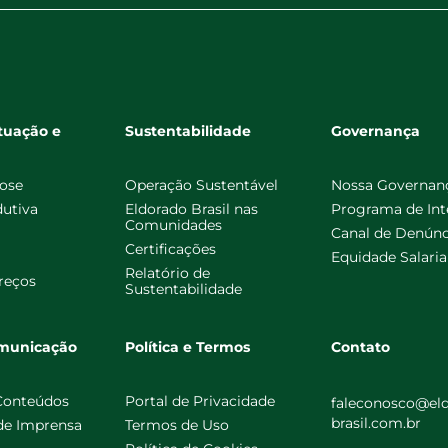
tuação e
Sustentabilidade
Governança
lose
Operação Sustentável
Nossa Governan
dutiva
Eldorado Brasil nas
Programa de Int
Comunidades
Canal de Denúnc
Certificações
Equidade Salaria
Relatório de
reços
Sustentabilidade
omunicação
Política e Termos
Contato
 Conteúdos
Portal de Privacidade
faleconosco@el
brasil.com.br
 de Imprensa
Termos de Uso