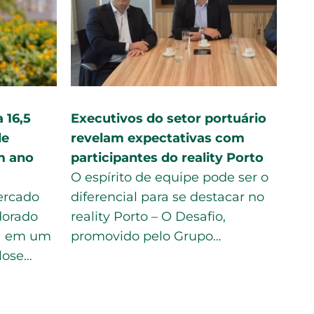
9 bi no 3º
Eldorado lucra R$1,09 bi no 3º
preços e
tri com aumento de preços e
ajuda do câmbio
 nesta
A produção de celulose pela
um salto de
companhia somou 476 mil
rceiro
toneladas no período, alta de
no antes, a
14,4% ano a ano, enquanto as…