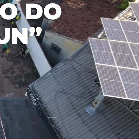
ÃO DO
om nossos
úblicos e o
ercado.
UN”