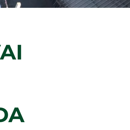
AI
DA