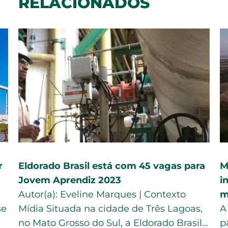
RELACIONADOS
r
Eldorado Brasil está com 45 vagas para
M
Jovem Aprendiz 2023
i
Autor(a): Eveline Marques | Contexto
m
se
Mídia Situada na cidade de Três Lagoas,
A
no Mato Grosso do Sul, a Eldorado Brasil…
p