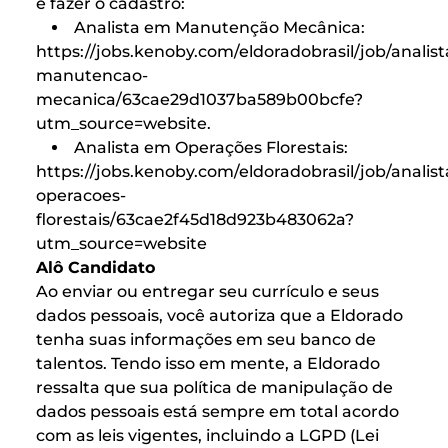
e fazer o cadastro:
Analista em Manutenção Mecânica:
https://jobs.kenoby.com/eldoradobrasil/job/analist
manutencao-
mecanica/63cae29d1037ba589b00bcfe?
utm_source=website
.
Analista em Operações Florestais:
https://jobs.kenoby.com/eldoradobrasil/job/analist
operacoes-
florestais/63cae2f45d18d923b483062a?
utm_source=website
Alô Candidato
Ao enviar ou entregar seu currículo e seus
dados pessoais, você autoriza que a Eldorado
tenha suas informações em seu banco de
talentos. Tendo isso em mente, a Eldorado
ressalta que sua política de manipulação de
dados pessoais está sempre em total acordo
com as leis vigentes, incluindo a LGPD (Lei