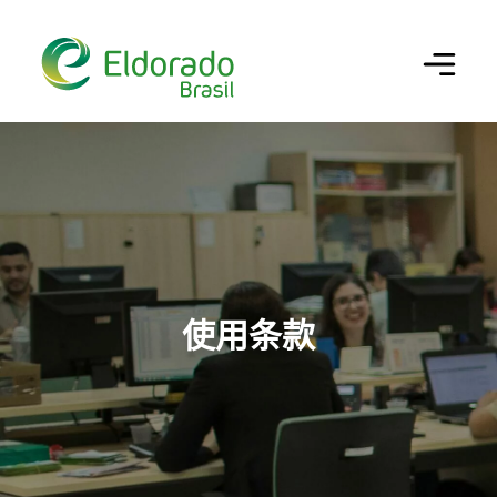
Configurar cookies
×
Utilizamos cookies para oferecer a melhor
experiência em nosso site. Você pode escolher
做你的搜索
quais categorias de cookies deseja permitir. Para
mais informações, consulte nossa
Política de
Cookies
.
Cookies Estritamente Necessários
巴西埃尔多拉多（ELDORADO BRASIL）
Necessários para o funcionamento do site e
使用条款
segurança da navegação.
业务、绩效和创新
公司
Cookies de Desempenho/Performance
历史沿革
可持续性
我们的纸浆
Permitem analisar acessos e
comportamento de navegação para
我们的文化
生产链
治理
可持续经营
melhorar a performance do site.