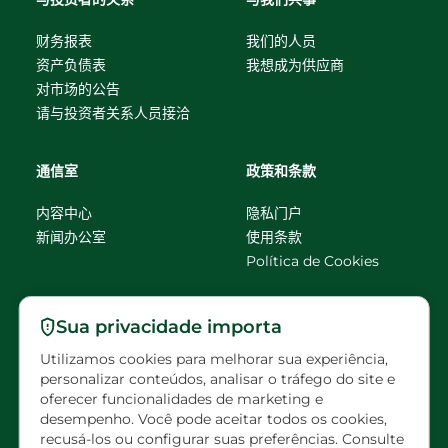
财务报表
我们的人员
资产负债表
我想成为供应商
对市场的公告
请与投资者关系人员接洽
通信室
政策和条款
内容中心
隐私门户
新闻办公室
使用条款
Política de Cookies
请联系我们
Sua privacidade importa
Utilizamos cookies para melhorar sua experiência,
faleconosco@eldorado
personalizar conteúdos, analisar o tráfego do site e
brasil.com.br
oferecer funcionalidades de marketing e
desempenho. Você pode aceitar todos os cookies,
预约访问
recusá-los ou configurar suas preferências. Consulte