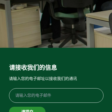
立足
林区
废物管理
与投资者的关系
管理模式
工业
水资源
诚信计划
与我们共事
财务报表
Recusar não essenciais
可再生能源发电
生物多样性
巴西埃尔多拉多
资产负债表
通信室
我们的人员
Aceitar todos
综合物流
绿色能源
About Ethics Line
对市场的公告
招聘信息
Salvar preferências
内容中心
社区行动
创新
计划
请与投资者关系人员联系
媒体工具包
我想成为供应商
中文
EBLOG
内部控制
巴西埃尔多拉多（Eldorado Brasil）在社区
请接收我们的信息
新闻稿
PT
Tabela de Preços
软件
Hotline Channel
请输入您的电子邮址以接收我们的通讯
媒体中的埃尔多拉多
EN
Integrity Report
认证
ES
新闻办公室
可持续发展报告
Relatório de Equidade Salarial
中文
森林管理计划
请提交