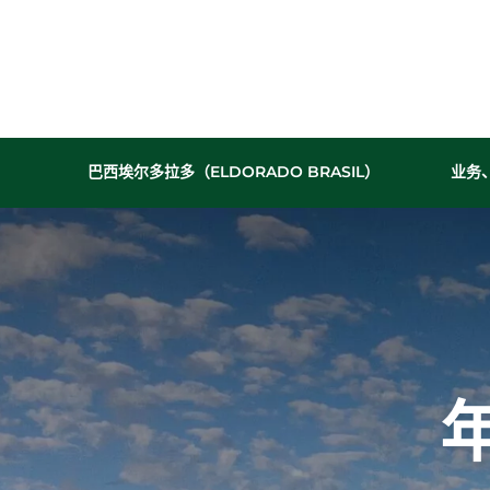
Configurar cookies
Utilizamos cookies para oferecer a melhor expe
pode escolher quais categorias de cookies dese
巴西埃尔多拉多（ELDORADO BRASIL）
业务
informações, consulte nossa
Política de Cookie
公司
Cookies Estritamente Necessários
历史成就
历史沿革
Necessários para o funcionamento do site e segur
我们的文化
纵观我们
的历史，
立足
我们创造
Cookies de Desempenho/Performance
了连续的
Permitem analisar acessos e comportamento de n
生产和销
performance do site.
售记录，
在各个领
域取得了
技术进