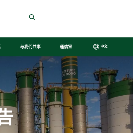
系
与我们共事
通信室
中文
PT
具包
与我们共事
更高效、更可持续
治理
内容中心
EN
重视人才是埃
我们的生产是负责任
巴西
我们重视
ES
ne
的埃尔多拉多
尔多拉多
的，符合可持续发展
埃尔
与记者以
中文
（Eldorado）
的要求，并确保自然
多拉
及地方、
在国际市场上
资源对当代和后代的
多采
区域和国
继续增长的战
可持续性。
用最
家媒体的
告
l
略驱动力之
佳的
透明关
区
一。
公司
系。
t
治理
de Salarial
实践