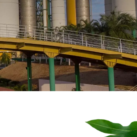
和标
准，
优先
考虑
与我
们的
利益
相关
者和
市场
的透
明
度。