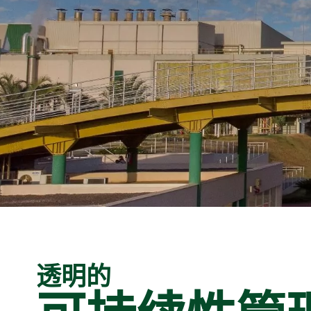
步。
Recusar não essenciais
Salvar preferência
透明的