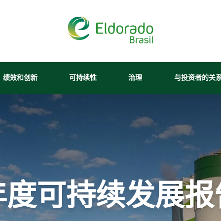
×
riência em nosso site. Você
ja permitir. Para mais
、绩效和创新
可持续性
治理
与投资者的关
s
.
我们的纸浆
财务报表
可持续经营
管理模式
我们的人员
内容中心
废物管理
招聘信息
媒体工
我们的纸浆
与投资者的关系
生产链
资产负债表
诚信计划
ança da navegação.
林区
水资源
巴西埃尔多拉多
新闻稿
对市场的公告
我想成为供应商
这些森林拥
我们的纸浆厂位于
工业
有国家和国
生物多样性
南马托格罗索州特
About Ethics Li
媒体中
请与投资者关系人员联系
际认证，证
雷斯拉瓜斯市
可再生能源发电
绿色能源
计划
新闻办公室
明了我们的
（Três Lagoas -
avegação para melhorar a
综合物流
社区行动
内部控制
环境适宜、
MS），是行业中
年度可持续发展报
Hotline Channe
社会效益和
最现代化、最安全
创新
巴西埃尔多拉多（Eldorado Brasil）在社
经济上可行
和最具竞争力的厂
Integrity Repor
软件
EBLOG
的森林管
之一，并以其运营
Tabela de Preços
Relatório de Equida
认证
理。
效率而著称