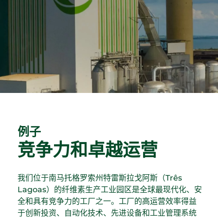
立足
林区
废物管理
与投资者的关系
管理模式
工业
水资源
诚信计划
与我们共事
财务报表
Recusar não essenciais
可再生能源发电
生物多样性
巴西埃尔多拉多
资产负债表
通信室
我们的人员
Aceitar todos
综合物流
绿色能源
About Ethics Line
对市场的公告
招聘信息
Salvar preferências
内容中心
社区行动
创新
计划
请与投资者关系人员联系
媒体工具包
我想成为供应商
中文
EBLOG
内部控制
巴西埃尔多拉多（Eldorado Brasil）在社区
例子
新闻稿
PT
Tabela de Preços
竞争力和卓越运营
软件
Hotline Channel
媒体中的埃尔多拉多
EN
Integrity Report
认证
我们位于南马托格罗索州特雷斯拉戈阿斯（Três
ES
新闻办公室
Lagoas）的纤维素生产工业园区是全球最现代化、安
可持续发展报告
Relatório de Equidade Salarial
中文
全和具有竞争力的工厂之一。工厂的高运营效率得益
于创新投资、自动化技术、先进设备和工业管理系统
森林管理计划