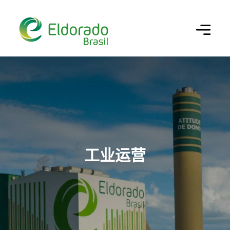
Configurar cookies
×
Utilizamos cookies para oferecer a melhor
experiência em nosso site. Você pode escolher
做你的搜索
quais categorias de cookies deseja permitir. Para
mais informações, consulte nossa
Política de
Cookies
.
Cookies Estritamente Necessários
巴西埃尔多拉多（ELDORADO BRASIL）
Necessários para o funcionamento do site e
工业运营
segurança da navegação.
业务、绩效和创新
公司
Cookies de Desempenho/Performance
历史沿革
可持续性
我们的纸浆
Permitem analisar acessos e
comportamento de navegação para
我们的文化
生产链
治理
可持续经营
melhorar a performance do site.