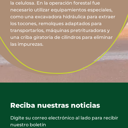
la celulosa. En la operación forestal fue
necesario utilizar equipamientos especiales,
como una excavadora hidráulica para extraer
los tocones, remolques adaptados para
transportarlos, máquinas pretrituradoras y
una criba giratoria de cilindros para eliminar
las impurezas.
Reciba nuestras noticias
Digite su correo electrónico al lado para recibir
nuestro boletín