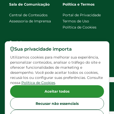
Sala de Comunicação
Política e Termos
Central de Conteúdos
Portal de Privacidade
Assessoria de Imprensa
Termos de Uso
Política de Cookies
Contato
Sua privacidade importa
faleconosco@eldorado
Utilizamos cookies para melhorar sua experiência,
brasil.com.br
personalizar conteúdos, analisar o tráfego do site e
oferecer funcionalidades de marketing e
Visitas agendadas
desempenho. Você pode aceitar todos os cookies,
recusá-los ou configurar suas preferências. Consulte
Configuração de Cookies
nossa
Política de Cookies
.
Siga Eldorado nas redes sociais
Aceitar todos
Recusar não essenciais