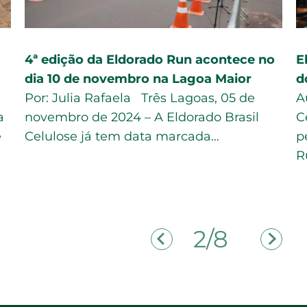
4ª edição da Eldorado Run acontece no
E
dia 10 de novembro na Lagoa Maior
d
Por: Julia Rafaela Três Lagoas, 05 de
A
a
novembro de 2024 – A Eldorado Brasil
C
e
Celulose já tem data marcada…
p
R
2/8