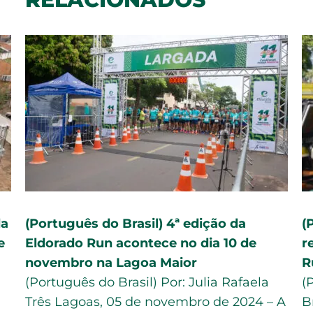
da
(Português do Brasil) 4ª edição da
(
e
Eldorado Run acontece no dia 10 de
r
novembro na Lagoa Maior
R
(Português do Brasil) Por: Julia Rafaela
(
Três Lagoas, 05 de novembro de 2024 – A
B