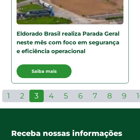
Eldorado Brasil realiza Parada Geral
neste mês com foco em segurança
e eficiência operacional
Saiba mais
1
2
3
4
5
6
7
8
9
Receba nossas informações