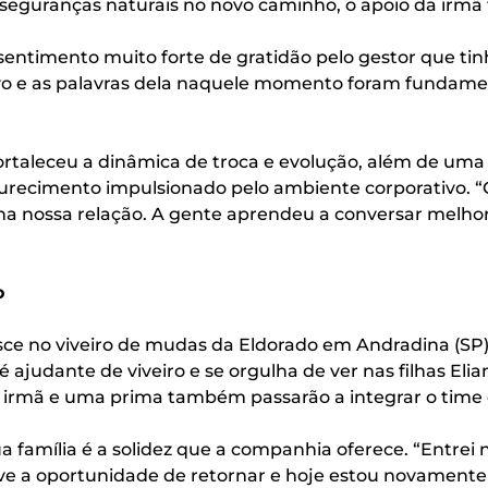
seguranças naturais no novo caminho, o apoio da irmã 
m sentimento muito forte de gratidão pelo gestor que t
ntivo e as palavras dela naquele momento foram fundam
rtaleceu a dinâmica de troca e evolução, além de uma 
urecimento impulsionado pelo ambiente corporativo. “O
e na nossa relação. A gente aprendeu a conversar melhor
o
esce no viveiro de mudas da Eldorado em Andradina (SP)
ajudante de viveiro e se orgulha de ver nas filhas Eli
 irmã e uma prima também passarão a integrar o time
a família é a solidez que a companhia oferece. “Entrei 
ive a oportunidade de retornar e hoje estou novamente