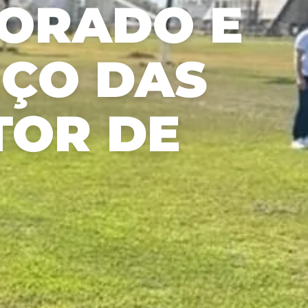
DORADO E
om nossos
úblicos e o
ercado.
NÇO DAS
TOR DE