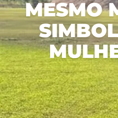
MESMO M
Recusar não essenciais
Salvar preferência
SIMBOL
MULHE