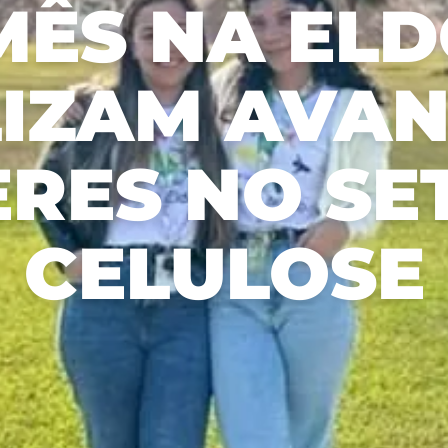
ÊS NA EL
adequado,
c
Relatório de Sustentabilidade
Aceitar todos
socialmente
p
Plano de Manejo Florestal
benéfico e
m
economicamente
s
IZAM AVA
viável.
RES NO SE
CELULOSE