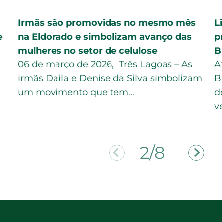
Irmãs são promovidas no mesmo mês
L
e
na Eldorado e simbolizam avanço das
p
mulheres no setor de celulose
B
06 de março de 2026, Três Lagoas – As
A
irmãs Daila e Denise da Silva simbolizam
B
um movimento que tem…
d
v
2/8