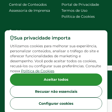
Central de Conteúdos
Portal de Privacidade
Assessoria de Imprensa
Termos de Uso
Política de Cookies
Contato
Sua privacidade importa
faleconosco@eldorado
Utilizamos cookies para melhorar sua experiência,
brasil.com.br
personalizar conteúdos, analisar o tráfego do site e
oferecer funcionalidades de marketing e
Visitas agendadas
desempenho. Você pode aceitar todos os cookies,
recusá-los ou configurar suas preferências. Consulte
Configuração de Cookies
nossa
Política de Cookies
.
Siga Eldorado nas redes sociais
Aceitar todos
Recusar não essenciais
Configurar cookies
Copyright Ⓒ 2026 Eldorado Brasil Inc - Todos os
direitos reservados