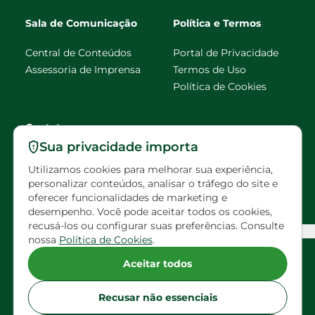
Sala de Comunicação
Política e Termos
Central de Conteúdos
Portal de Privacidade
Assessoria de Imprensa
Termos de Uso
Política de Cookies
Contato
Sua privacidade importa
faleconosco@eldorado
Utilizamos cookies para melhorar sua experiência,
brasil.com.br
personalizar conteúdos, analisar o tráfego do site e
oferecer funcionalidades de marketing e
Visitas agendadas
desempenho. Você pode aceitar todos os cookies,
recusá-los ou configurar suas preferências. Consulte
Configuração de Cookies
nossa
Política de Cookies
.
Siga Eldorado nas redes sociais
Aceitar todos
Recusar não essenciais