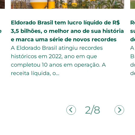
Eldorado Brasil tem lucro líquido de R$
R
e
3,5 bilhões, o melhor ano de sua história
s
e marca uma série de novos recordes
d
A Eldorado Brasil atingiu recordes
A
históricos em 2022, ano em que
B
completou 10 anos em operação. A
d
receita líquida, o…
d
2/8