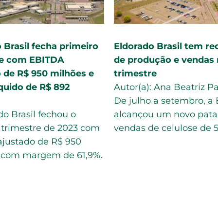
ansforma na ‘bola da
Eldorado lucra R$1,09 b
indústria de celulose e
tri com aumento de pr
estaque mundial
ajuda do câmbio
da vez”. A expressão
A produção de celulose
a para mostrar alguma
companhia somou 476 
e está em evidência,
toneladas no período, a
que, sintetiza o
14,4% ano a ano, enqua
o…