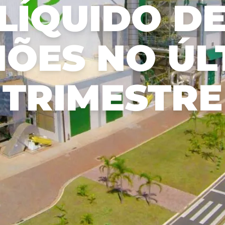
LÍQUIDO DE
adequado,
c
Relatório de Sustentabilidade
Aceitar todos
socialmente
p
Plano de Manejo Florestal
benéfico e
m
economicamente
s
HÕES NO ÚL
viável.
TRIMESTRE