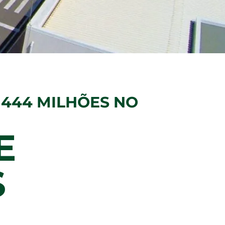
 444 MILHÕES NO
E
S