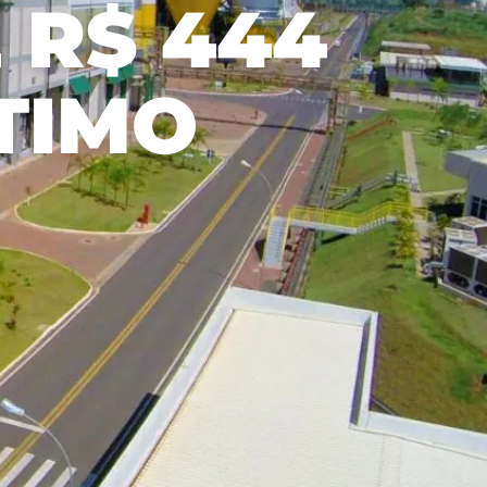
 R$ 444
om nossos
úblicos e o
ercado.
TIMO