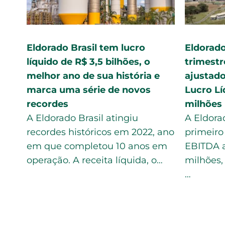
Eldorado Brasil Celulose fecha
MS se tr
o 2º
segundo trimestre com lucro
vez’ da 
de R$ 988 milhões
ganha d
Autor: Eldorado Brasil Eldorado
A “bola 
em
Brasil Celulose fecha segundo
utilizad
trimestre com lucro de R$ 988
coisa qu
milhões A Eldorado Brasil
em desta
Celulose
moment
(www.eldoradobrasil.com.br)…