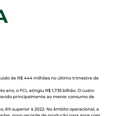
A
líquido de R$ 444 milhões no último trimestre de
No ano, o FCL atingiu R$ 1,735 bilhão. O custo-
s, devido principalmente ao menor consumo de
o, 6% superior à 2022. No âmbito operacional, a
ladas, novo recorde de produção para anos com