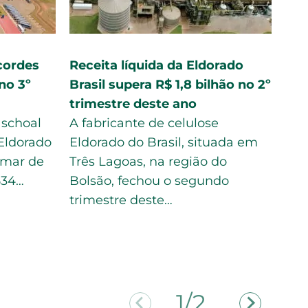
i no 3º
Eldorado lucra R$ 1,09 bi no 3º
eços e
tri com aumento de preços e
ajuda do câmbio
 pela
A Eldorado anunciou nesta
mil
sexta-feira que teve um salto de
lta de
208,5% no lucro do terceiro
nto as…
trimestre sobre um ano antes, a
1,09…
2/2