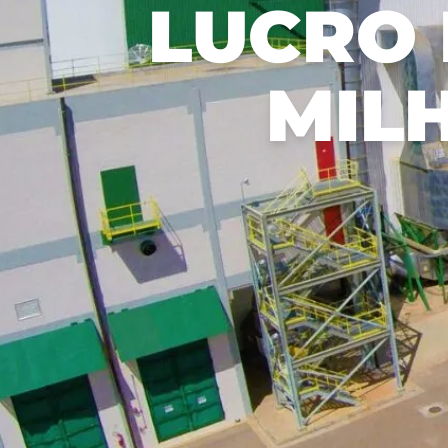
LUCRO 
Recusar não essenciais
Salvar preferência
MIL