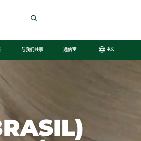
系
与我们共事
通信室
中文
PT
具包
与我们共事
更高效、更可持续
治理
内容中心
EN
重视人才是埃
我们的生产是负责任
巴西
我们重视
ES
ne
的埃尔多拉多
尔多拉多
的，符合可持续发展
埃尔
与记者以
中文
（Eldorado）
的要求，并确保自然
多拉
及地方、
在国际市场上
资源对当代和后代的
多采
区域和国
继续增长的战
可持续性。
用最
家媒体的
RASIL)
l
略驱动力之
佳的
透明关
区
一。
公司
系。
t
治理
de Salarial
实践