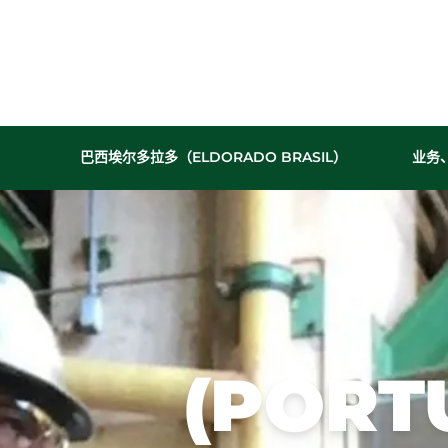
Configurar cookies
Utilizamos cookies para oferecer a melhor expe
pode escolher quais categorias de cookies dese
巴西埃尔多拉多（ELDORADO BRASIL）
业务
informações, consulte nossa
Política de Cookie
公司
Cookies Estritamente Necessários
历史成就
历史沿革
Necessários para o funcionamento do site e segur
我们的文化
纵观我们
的历史，
立足
我们创造
Cookies de Desempenho/Performance
了连续的
Permitem analisar acessos e comportamento de n
生产和销
performance do site.
(PORT
售记录，
在各个领
域取得了
技术进