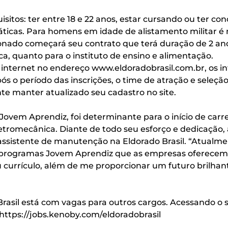
isitos: ter entre 18 e 22 anos, estar cursando ou ter co
áticas. Para homens em idade de alistamento militar é 
ionado começará seu contrato que terá duração de 2 ano
ca, quanto para o instituto de ensino e alimentação.
a internet no endereço
www.eldoradobrasil.com.br
, os 
ós o período das inscrições, o time de atração e seleç
te manter atualizado seu cadastro no site.
a Jovem Aprendiz, foi determinante para o início de car
letromecânica. Diante de todo seu esforço e dedicação,
co assistente de manutenção na Eldorado Brasil. “Atua
s programas Jovem Aprendiz que as empresas oferecem,
u currículo, além de me proporcionar um futuro brilha
asil está com vagas para outros cargos. Acessando o si
https://jobs.kenoby.com/eldoradobrasil