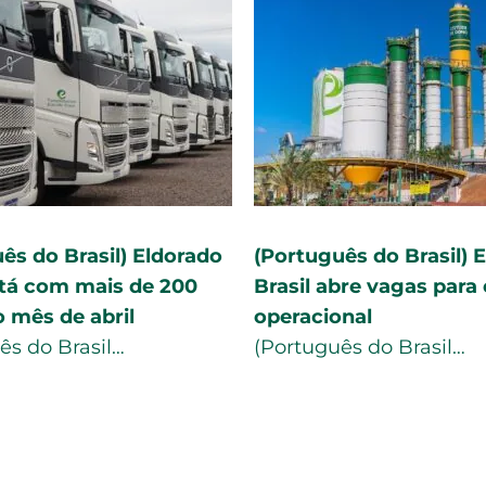
rtuguês do Brasil) Novas
(Português do Bra
rtunidades: Eldorado Brasil
Brasil é destaque
á com vagas abertas para
de emprego em M
ersas áreas
do Sul
tuguês do Brasil…
(Português do Bras