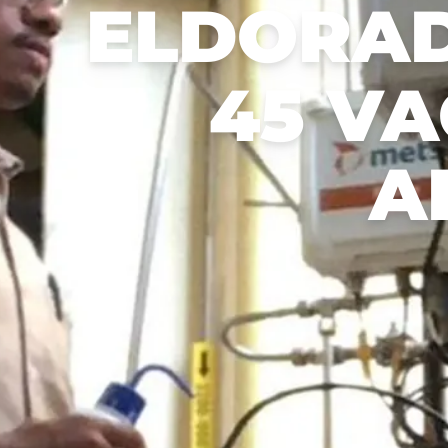
ELDORAD
步。
Recusar não essenciais
Salvar preferência
45 V
A