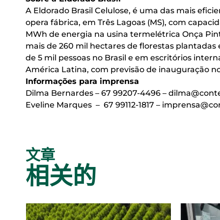
A Eldorado Brasil Celulose, é uma das mais efic
opera fábrica, em Três Lagoas (MS), com capacid
MWh de energia na usina termelétrica Onça Pinta
mais de 260 mil hectares de florestas plantadas
de 5 mil pessoas no Brasil e em escritórios inte
América Latina, com previsão de inauguração n
Informações para imprensa
Dilma Bernardes – 67 99207-4496 –
dilma@conte
Eveline Marques – 67 99112-1817 –
imprensa@con
文章
相关的