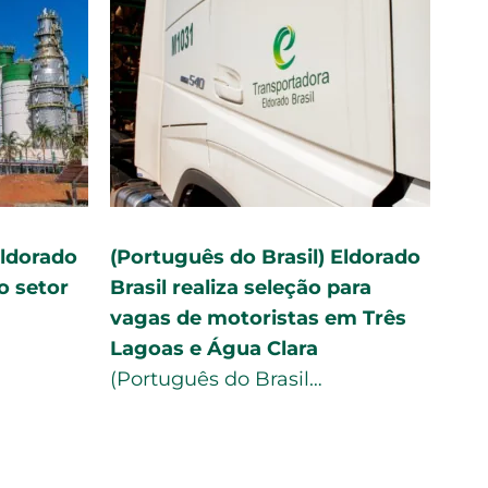
sil) Eldorado
2º Eldorado Run reúne 1.000
 na geração
participantes e arrecada 10
ato Grosso
toneladas de alimentos
A segunda edição da …
il…