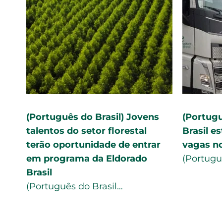
Eldorado
(Português do Brasil) Eldorado
(Po
ara
Brasil faz calendário de
opo
m Três
recrutamento para 50
est
motoristas
div
(Português do Brasil…
(Por