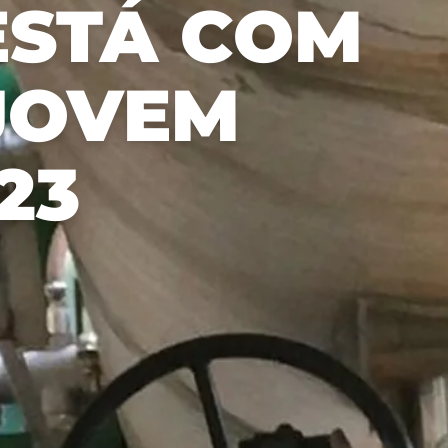
ESTÁ COM
和标
准，
优先
考虑
JOVEM
与我
们的
利益
相关
23
者和
市场
的透
明
度。