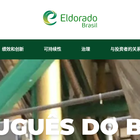
×
riência em nosso site. Você
ja permitir. Para mais
、绩效和创新
可持续性
治理
与投资者的关
s
.
我们的纸浆
财务报表
可持续经营
管理模式
我们的人员
内容中心
废物管理
招聘信息
媒体工
我们的纸浆
与投资者的关系
生产链
资产负债表
诚信计划
ança da navegação.
林区
水资源
巴西埃尔多拉多
新闻稿
对市场的公告
我想成为供应商
这些森林拥
我们的纸浆厂位于
工业
有国家和国
生物多样性
南马托格罗索州特
About Ethics Li
媒体中
请与投资者关系人员联系
际认证，证
雷斯拉瓜斯市
可再生能源发电
绿色能源
计划
新闻办公室
明了我们的
（Três Lagoas -
avegação para melhorar a
综合物流
社区行动
内部控制
环境适宜、
MS），是行业中
UGUÊS DO B
Hotline Channe
社会效益和
最现代化、最安全
创新
巴西埃尔多拉多（Eldorado Brasil）在社
经济上可行
和最具竞争力的厂
Integrity Repor
软件
EBLOG
的森林管
之一，并以其运营
Tabela de Preços
Relatório de Equida
认证
理。
效率而著称