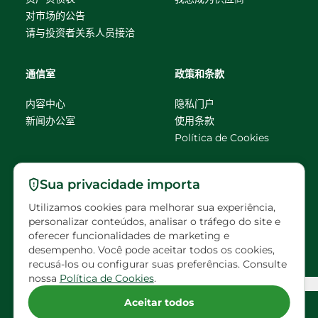
对市场的公告
请与投资者关系人员接洽
通信室
政策和条款
内容中心
隐私门户
新闻办公室
使用条款
Política de Cookies
请联系我们
Sua privacidade importa
Utilizamos cookies para melhorar sua experiência,
faleconosco@eldorado
personalizar conteúdos, analisar o tráfego do site e
brasil.com.br
oferecer funcionalidades de marketing e
desempenho. Você pode aceitar todos os cookies,
预约访问
recusá-los ou configurar suas preferências. Consulte
nossa
Política de Cookies
.
Configuração de Cookies
Aceitar todos
请在社交网络上关注Eldorado