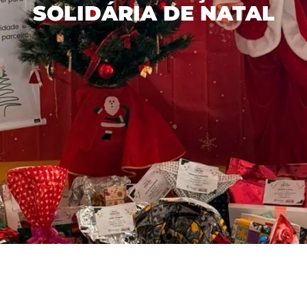
SOLIDÁRIA DE NATAL
立足
林区
废物管理
与投资者的关系
管理模式
工业
水资源
诚信计划
与我们共事
财务报表
Recusar não essenciais
可再生能源发电
生物多样性
巴西埃尔多拉多
资产负债表
通信室
我们的人员
Aceitar todos
综合物流
绿色能源
About Ethics Line
对市场的公告
招聘信息
Salvar preferências
内容中心
社区行动
创新
计划
请与投资者关系人员联系
媒体工具包
我想成为供应商
中文
EBLOG
内部控制
巴西埃尔多拉多（Eldorado Brasil）在社区
新闻稿
PT
Tabela de Preços
软件
Hotline Channel
媒体中的埃尔多拉多
EN
Integrity Report
认证
ES
新闻办公室
可持续发展报告
Relatório de Equidade Salarial
中文
森林管理计划