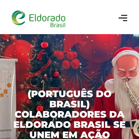
Configurar cookies
×
Utilizamos cookies para oferecer a melhor
experiência em nosso site. Você pode escolher
做你的搜索
quais categorias de cookies deseja permitir. Para
mais informações, consulte nossa
Política de
Cookies
.
Cookies Estritamente Necessários
巴西埃尔多拉多（ELDORADO BRASIL）
Necessários para o funcionamento do site e
(PORTUGUÊS DO
segurança da navegação.
BRASIL)
业务、绩效和创新
公司
COLABORADORES DA
Cookies de Desempenho/Performance
历史沿革
可持续性
我们的纸浆
ELDORADO BRASIL SE
Permitem analisar acessos e
comportamento de navegação para
我们的文化
UNEM EM AÇÃO
生产链
治理
可持续经营
melhorar a performance do site.