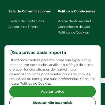
Sala de Comunicaciones
Política y Condiciones
Centro de Contenidos
Portal de Privacidad
Asesoría de Prensa
Condiciones de Uso
Política de Cookies
Contacto
Sua privacidade importa
faleconosco@eldorado
Utilizamos cookies para melhorar sua experiência,
brasil.com.br
personalizar conteúdos, analisar o tráfego do site e
oferecer funcionalidades de marketing e
Visitas programadas
desempenho. Você pode aceitar todos os cookies,
recusá-los ou configurar suas preferências. Consulte
Configuração de Cookies
nossa
Política de Cookies
.
Acompañe a Eldorado en las redes sociales
Aceitar todos
Recusar não essenciais