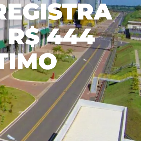
REGISTRA
和标
准，
优先
考虑
 R$ 444
与我
们的
利益
相关
TIMO
者和
市场
的透
明
度。