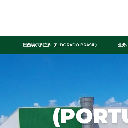
Configurar cookies
Utilizamos cookies para oferecer a melhor expe
pode escolher quais categorias de cookies dese
巴西埃尔多拉多（ELDORADO BRASIL）
业务
informações, consulte nossa
Política de Cookie
公司
Cookies Estritamente Necessários
历史成就
历史沿革
Necessários para o funcionamento do site e segur
我们的文化
纵观我们
的历史，
立足
我们创造
Cookies de Desempenho/Performance
了连续的
Permitem analisar acessos e comportamento de n
生产和销
performance do site.
(PORT
售记录，
在各个领
域取得了
技术进