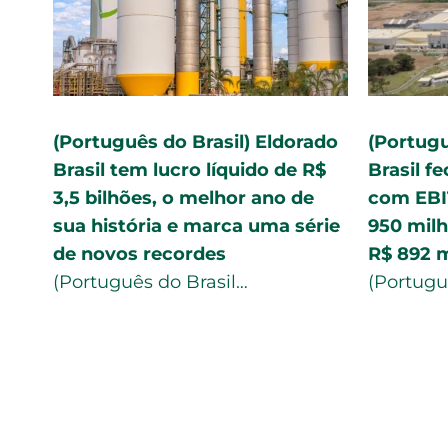
(Português do Brasil) Eldorado
(Portugu
o 2º
Brasil Celulose fecha segundo
transfor
trimestre com lucro de R$ 988
indústri
milhões
destaqu
(Português do Brasil…
(Portugu
…