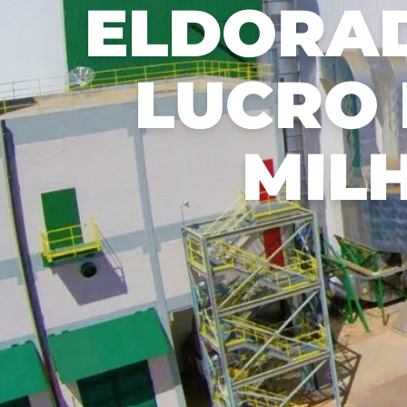
ELDORAD
步。
Recusar não essenciais
Salvar preferência
LUCRO 
MIL