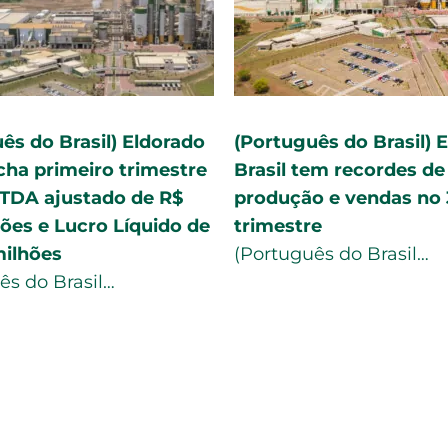
ês do Brasil) MS se
Eldorado lucra R$1,09 b
ma na ‘bola da vez’ da
tri com aumento de pr
a de celulose e ganha
ajuda do câmbio
e mundial
A produção de celulo…
ês do Brasil…