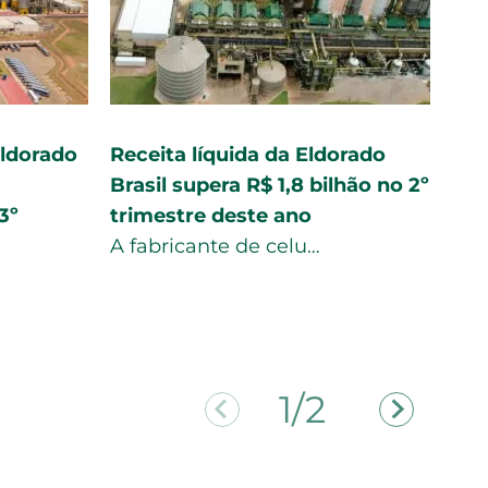
i no 3º
Eldorado lucra R$ 1,09 bi no 3º
eços e
tri com aumento de preços e
ajuda do câmbio
A Eldorado anunciou …
2/2