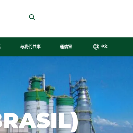
系
与我们共事
通信室
中文
PT
具包
与我们共事
更高效、更可持续
治理
内容中心
EN
重视人才是埃
我们的生产是负责任
巴西
我们重视
ES
ne
的埃尔多拉多
尔多拉多
的，符合可持续发展
埃尔
与记者以
中文
（Eldorado）
的要求，并确保自然
多拉
及地方、
在国际市场上
资源对当代和后代的
多采
区域和国
继续增长的战
可持续性。
用最
家媒体的
RASIL)
l
略驱动力之
佳的
透明关
区
一。
公司
系。
t
治理
de Salarial
实践