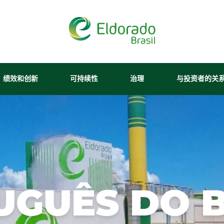
×
riência em nosso site. Você
ja permitir. Para mais
、绩效和创新
可持续性
治理
与投资者的关
s
.
我们的纸浆
财务报表
可持续经营
管理模式
我们的人员
内容中心
废物管理
招聘信息
媒体工
我们的纸浆
与投资者的关系
生产链
资产负债表
诚信计划
ança da navegação.
林区
水资源
巴西埃尔多拉多
新闻稿
对市场的公告
我想成为供应商
这些森林拥
我们的纸浆厂位于
工业
有国家和国
生物多样性
南马托格罗索州特
About Ethics Li
媒体中
请与投资者关系人员联系
际认证，证
雷斯拉瓜斯市
可再生能源发电
绿色能源
计划
新闻办公室
明了我们的
（Três Lagoas -
avegação para melhorar a
综合物流
社区行动
内部控制
环境适宜、
MS），是行业中
UGUÊS DO B
Hotline Channe
社会效益和
最现代化、最安全
创新
巴西埃尔多拉多（Eldorado Brasil）在社
经济上可行
和最具竞争力的厂
Integrity Repor
软件
EBLOG
的森林管
之一，并以其运营
Tabela de Preços
Relatório de Equida
认证
理。
效率而著称