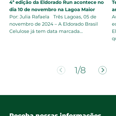
4ª edição da Eldorado Run acontece no
T
dia 10 de novembro na Lagoa Maior
a
Por: Julia Rafaela Três Lagoas, 05 de
A
novembro de 2024 – A Eldorado Brasil
e
Celulose já tem data marcada…
E
q
2/8
Receba nossas informações