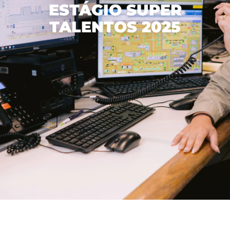
ESTÁGIO SUPER
立足
林区
废物管理
与投资者的关系
管理模式
TALENTOS 2025
工业
水资源
诚信计划
与我们共事
财务报表
Recusar não essenciais
可再生能源发电
生物多样性
巴西埃尔多拉多
资产负债表
通信室
我们的人员
Aceitar todos
综合物流
绿色能源
About Ethics Line
对市场的公告
招聘信息
Salvar preferências
内容中心
社区行动
创新
计划
请与投资者关系人员联系
媒体工具包
我想成为供应商
中文
EBLOG
内部控制
巴西埃尔多拉多（Eldorado Brasil）在社区
新闻稿
PT
Tabela de Preços
软件
Hotline Channel
媒体中的埃尔多拉多
EN
Integrity Report
认证
ES
新闻办公室
可持续发展报告
Relatório de Equidade Salarial
中文
森林管理计划