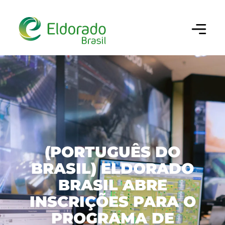
Configurar cookies
×
Utilizamos cookies para oferecer a melhor
experiência em nosso site. Você pode escolher
做你的搜索
quais categorias de cookies deseja permitir. Para
mais informações, consulte nossa
Política de
Cookies
.
Cookies Estritamente Necessários
巴西埃尔多拉多（ELDORADO BRASIL）
Necessários para o funcionamento do site e
(PORTUGUÊS DO
segurança da navegação.
BRASIL) ELDORADO
业务、绩效和创新
公司
BRASIL ABRE
Cookies de Desempenho/Performance
历史沿革
可持续性
我们的纸浆
INSCRIÇÕES PARA O
Permitem analisar acessos e
comportamento de navegação para
我们的文化
PROGRAMA DE
生产链
治理
可持续经营
melhorar a performance do site.