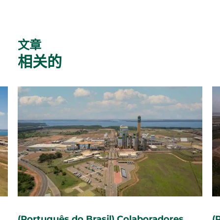
文章
相关的
(Português do Brasil) Colaboradores
(