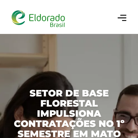
Configurar cookies
×
Utilizamos cookies para oferecer a melhor
experiência em nosso site. Você pode escolher
做你的搜索
quais categorias de cookies deseja permitir. Para
mais informações, consulte nossa
Política de
Cookies
.
Cookies Estritamente Necessários
巴西埃尔多拉多（ELDORADO BRASIL）
Necessários para o funcionamento do site e
SETOR DE BASE
segurança da navegação.
FLORESTAL
业务、绩效和创新
公司
IMPULSIONA
Cookies de Desempenho/Performance
历史沿革
可持续性
我们的纸浆
CONTRATAÇÕES NO 1º
Permitem analisar acessos e
comportamento de navegação para
我们的文化
SEMESTRE EM MATO
生产链
治理
可持续经营
melhorar a performance do site.