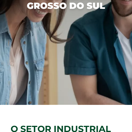
GROSSO DO SUL
立足
林区
废物管理
与投资者的关系
管理模式
工业
水资源
诚信计划
与我们共事
财务报表
Recusar não essenciais
可再生能源发电
生物多样性
巴西埃尔多拉多
资产负债表
通信室
我们的人员
Aceitar todos
综合物流
绿色能源
About Ethics Line
对市场的公告
招聘信息
Salvar preferências
内容中心
社区行动
创新
计划
请与投资者关系人员联系
媒体工具包
我想成为供应商
中文
EBLOG
内部控制
巴西埃尔多拉多（Eldorado Brasil）在社区
新闻稿
PT
Tabela de Preços
软件
Hotline Channel
媒体中的埃尔多拉多
EN
Integrity Report
认证
ES
新闻办公室
可持续发展报告
Relatório de Equidade Salarial
中文
O SETOR INDUSTRIAL
森林管理计划