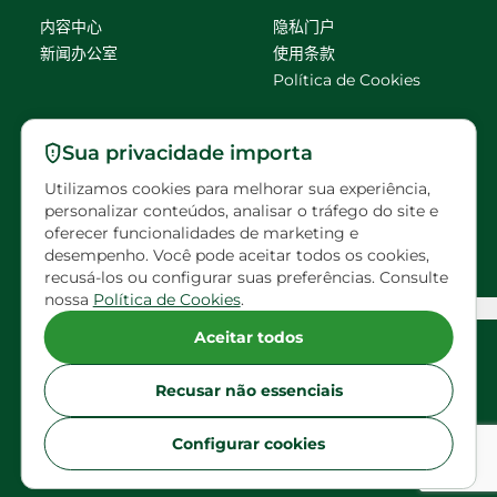
内容中心
隐私门户
新闻办公室
使用条款
Política de Cookies
请联系我们
Sua privacidade importa
Utilizamos cookies para melhorar sua experiência,
faleconosco@eldorado
personalizar conteúdos, analisar o tráfego do site e
brasil.com.br
oferecer funcionalidades de marketing e
desempenho. Você pode aceitar todos os cookies,
预约访问
recusá-los ou configurar suas preferências. Consulte
nossa
Política de Cookies
.
Configuração de Cookies
Aceitar todos
请在社交网络上关注Eldorado
Recusar não essenciais
Configurar cookies
版权所有 Ⓒ 2026 Eldorado Brasil Inc - 保留所有权利