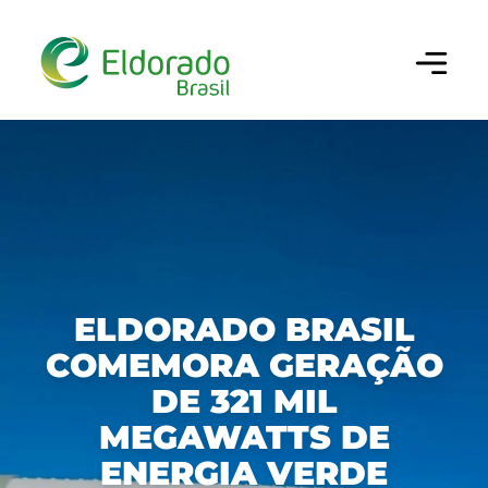
Configurar cookies
×
Utilizamos cookies para oferecer a melhor
experiência em nosso site. Você pode escolher
做你的搜索
quais categorias de cookies deseja permitir. Para
mais informações, consulte nossa
Política de
Cookies
.
Cookies Estritamente Necessários
巴西埃尔多拉多（ELDORADO BRASIL）
Necessários para o funcionamento do site e
ELDORADO BRASIL
segurança da navegação.
COMEMORA GERAÇÃO
业务、绩效和创新
公司
DE 321 MIL
Cookies de Desempenho/Performance
历史沿革
可持续性
我们的纸浆
MEGAWATTS DE
Permitem analisar acessos e
comportamento de navegação para
我们的文化
ENERGIA VERDE
生产链
治理
可持续经营
melhorar a performance do site.