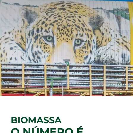
立足
林区
废物管理
与投资者的关系
管理模式
工业
水资源
诚信计划
与我们共事
财务报表
Recusar não essenciais
可再生能源发电
生物多样性
巴西埃尔多拉多
资产负债表
通信室
我们的人员
Aceitar todos
综合物流
绿色能源
About Ethics Line
对市场的公告
招聘信息
Salvar preferências
内容中心
社区行动
创新
计划
请与投资者关系人员联系
媒体工具包
我想成为供应商
中文
EBLOG
内部控制
巴西埃尔多拉多（Eldorado Brasil）在社区
新闻稿
PT
Tabela de Preços
软件
Hotline Channel
媒体中的埃尔多拉多
EN
Integrity Report
认证
ES
新闻办公室
BIOMASSA
可持续发展报告
Relatório de Equidade Salarial
中文
O NÚMERO É
森林管理计划