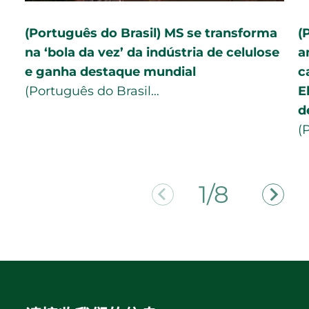
(Português do Brasil) MS se transforma
(
na ‘bola da vez’ da indústria de celulose
a
e ganha destaque mundial
c
(Português do Brasil…
E
d
(
2/8