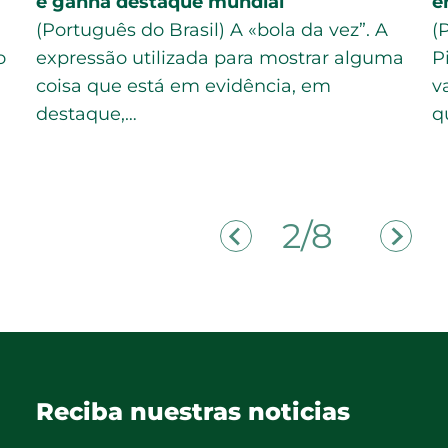
e ganha destaque mundial
e
(Português do Brasil) A «bola da vez”. A
(
o
expressão utilizada para mostrar alguma
P
coisa que está em evidência, em
v
destaque,…
q
2/8
Reciba nuestras noticias