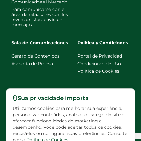
Comunicados al Mercado
Para comunicarse con el
área de relaciones con los
inversionistas, envíe un
mensaje a:
Sala de Comunicaciones
Política y Condiciones
Centro de Contenidos
Portal de Privacidad
Asesoría de Prensa
Condiciones de Uso
Política de Cookies
Contacto
Sua privacidade importa
faleconosco@eldorado
Utilizamos cookies para melhorar sua experiência,
brasil.com.br
personalizar conteúdos, analisar o tráfego do site e
oferecer funcionalidades de marketing e
Visitas programadas
desempenho. Você pode aceitar todos os cookies,
recusá-los ou configurar suas preferências. Consulte
Configuração de Cookies
nossa
Política de Cookies
.