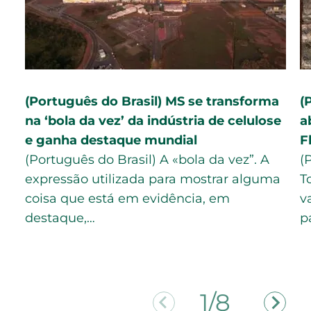
(Português do Brasil) MS se transforma
(
na ‘bola da vez’ da indústria de celulose
a
e ganha destaque mundial
F
(Português do Brasil) A «bola da vez”. A
(
expressão utilizada para mostrar alguma
T
coisa que está em evidência, em
v
destaque,…
p
2/8