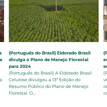
a
(Português do Brasil) Eldorado Brasil
(
e
divulga o Plano de Manejo Florestal
e
para 2024
e
(Português do Brasil) A Eldorado Brasil
(
a
Celulose divulgou a 13ª Edição do
v
Resumo Público do Plano de Manejo
o
Florestal. O…
c