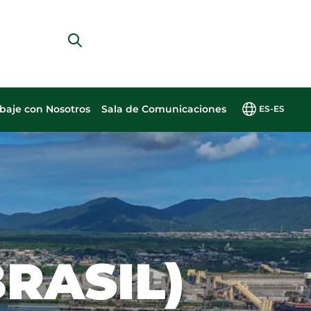
baje con Nosotros
Sala de Comunicaciones
ES-ES
PT
, más sostenibles
on nosotros
ernanza
Centro de contenidos
EN
rma responsable,
s personas es
rado
Mantenemos un vínculo
ES
icación
esarrollo sostenible
motores
il adopta
transparente con los
ZH
 perpetuidad de los
s que
mejores
periodistas y medios
 para las
pulsando el
ticas y
locales, regionales y
ales y futuras.
 de Eldorado
ndares de
nacionales.
RASIL)
do
ernanza
l.
orativa y
riza un
ulo