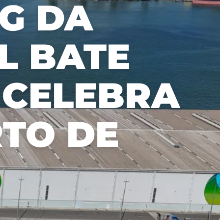
G DA
sparente
nuestros
os de
és y el
L BATE
cado.
 CELEBRA
RTO DE