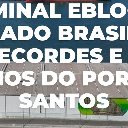
MINAL EBLO
económicamente
tran
Informe de Sostenibilidad
Aceitar todos
viable.
con 
Plan de Manejo Forestal
grup
inter
s
ADO BRASI
mer
ECORDES E
NOS DO PO
SANTOS