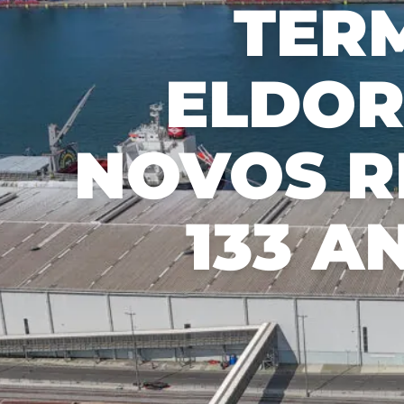
TER
Recusar não essenciais
Salvar preferência
ELDOR
NOVOS R
133 A