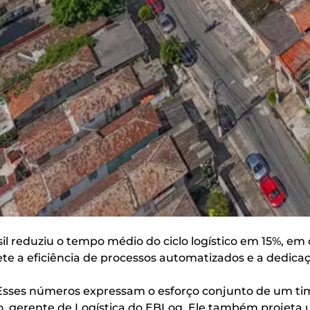
sil reduziu o tempo médio do ciclo logístico em 15%, e
te a eficiência de processos automatizados e a dedica
 Esses números expressam o esforço conjunto de um t
cão, gerente de Logística do EBLog. Ele também projet