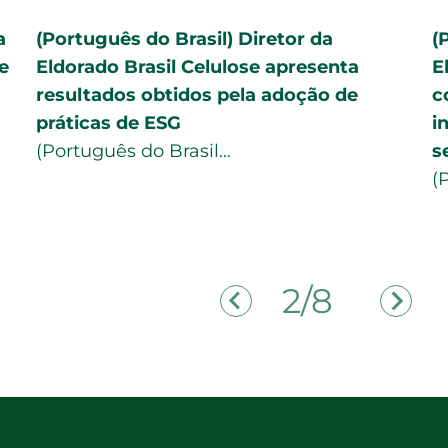
a
(Português do Brasil) Diretor da
(
e
Eldorado Brasil Celulose apresenta
E
resultados obtidos pela adoção de
c
práticas de ESG
i
(Português do Brasil…
s
(
2/8