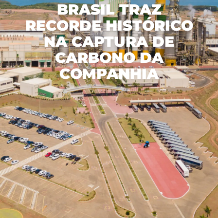
BRASIL TRAZ
立足
林区
废物管理
与投资者的关系
管理模式
RECORDE HISTÓRICO
工业
水资源
NA CAPTURA DE
诚信计划
与我们共事
财务报表
Recusar não essenciais
可再生能源发电
CARBONO DA
生物多样性
巴西埃尔多拉多
资产负债表
COMPANHIA
通信室
我们的人员
Aceitar todos
综合物流
绿色能源
About Ethics Line
对市场的公告
招聘信息
Salvar preferências
内容中心
社区行动
创新
计划
请与投资者关系人员联系
媒体工具包
我想成为供应商
中文
EBLOG
内部控制
巴西埃尔多拉多（Eldorado Brasil）在社区
新闻稿
PT
Tabela de Preços
软件
Hotline Channel
媒体中的埃尔多拉多
EN
Integrity Report
认证
ES
新闻办公室
可持续发展报告
Relatório de Equidade Salarial
中文
森林管理计划