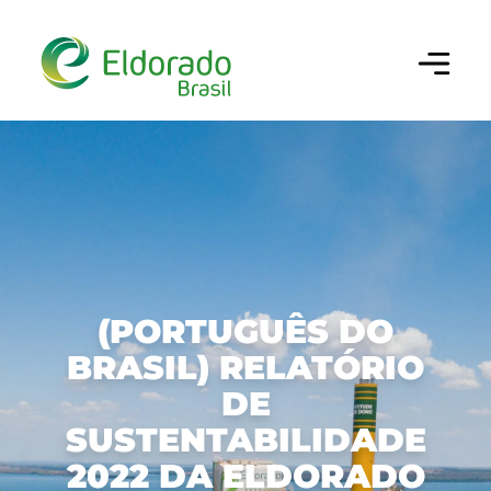
Configurar cookies
×
Utilizamos cookies para oferecer a melhor
experiência em nosso site. Você pode escolher
做你的搜索
quais categorias de cookies deseja permitir. Para
mais informações, consulte nossa
Política de
Cookies
.
Cookies Estritamente Necessários
巴西埃尔多拉多（ELDORADO BRASIL）
Necessários para o funcionamento do site e
(PORTUGUÊS DO
segurança da navegação.
BRASIL) RELATÓRIO
业务、绩效和创新
公司
DE
Cookies de Desempenho/Performance
历史沿革
可持续性
我们的纸浆
SUSTENTABILIDADE
Permitem analisar acessos e
comportamento de navegação para
我们的文化
2022 DA ELDORADO
生产链
治理
可持续经营
melhorar a performance do site.