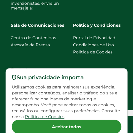
inversionistas, envíe un
mensaje a:
Sala de Comunicaciones
Política y Condiciones
Centro de Contenidos
Portal de Privacidad
Asesoría de Prensa
Condiciones de Uso
Política de Cookies
Contacto
Sua privacidade importa
faleconosco@eldorado
Utilizamos cookies para melhorar sua experiência,
brasil.com.br
personalizar conteúdos, analisar o tráfego do site e
oferecer funcionalidades de marketing e
Visitas programadas
desempenho. Você pode aceitar todos os cookies,
recusá-los ou configurar suas preferências. Consulte
Configuração de Cookies
nossa
Política de Cookies
.
Acompañe a Eldorado en las redes sociales
Aceitar todos