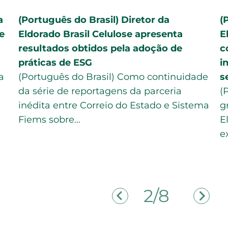
a
(Português do Brasil) Diretor da
(
e
Eldorado Brasil Celulose apresenta
E
resultados obtidos pela adoção de
c
práticas de ESG
i
a
(Português do Brasil) Como continuidade
s
da série de reportagens da parceria
(
inédita entre Correio do Estado e Sistema
g
Fiems sobre…
E
e
2/8