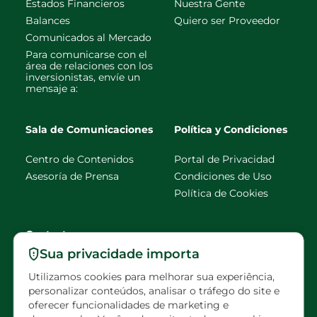
Estados Financieros
Nuestra Gente
Balances
Quiero ser Proveedor
Comunicados al Mercado
Para comunicarse con el
área de relaciones con los
inversionistas, envíe un
mensaje a:
Sala de Comunicaciones
Política y Condiciones
Centro de Contenidos
Portal de Privacidad
Asesoría de Prensa
Condiciones de Uso
Política de Cookies
Contacto
Sua privacidade importa
faleconosco@eldorado
Utilizamos cookies para melhorar sua experiência,
brasil.com.br
personalizar conteúdos, analisar o tráfego do site e
oferecer funcionalidades de marketing e