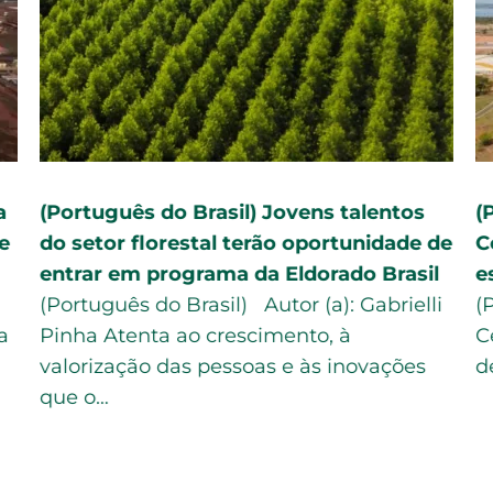
a
(Português do Brasil) Jovens talentos
(
e
do setor florestal terão oportunidade de
C
entrar em programa da Eldorado Brasil
e
(Português do Brasil) Autor (a): Gabrielli
(
a
Pinha Atenta ao crescimento, à
C
valorização das pessoas e às inovações
d
que o…