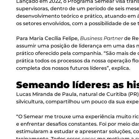
Lançado em 2022, o Programa Semear visa trans
supervisoras, dentro de um período de seis mese
desenvolvimento teórico e prático, atuando em 
os setores envolvidos, com a possibilidade de se
Para Maria Cecília Felipe,
Business Partner
de Rec
assumir uma posição de liderança em uma das ma
prático oferecido pela companhia. “São mais de 
prática todos os processos da nossa operação fl
completa dos nossos futuros líderes”, explica.
Semeando líderes: as hi
Lucas Miranda de Paula, natural de Curitiba (PR
silvicultura, compartilhou um pouco da sua expe
“O Semear me trouxe uma experiência muito rica
e enfrentar desafios constantes. Foi por meio 
estimularam a estudar e apresentar soluções, co
treinamento. Todos esses
cases
me motivam a co