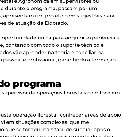
estal e Agronômica em supervisores ou
s, e durante o programa, passam por um
to, apresentam um projeto com sugestões para
iões de atuação da Eldorado.
oportunidade única para adquirir experiência e
e, contando com todo o suporte técnico e
dos vão aprender na teoria e conciliar na
 pessoal e profissional, garantindo a formação
 do programa
 supervisor de operações florestais com foco em
sta operação florestal, conhecer áreas de apoio
e vi em situações complexas, que me
 que se tornou mais fácil de superar após o
mpetência de apoiar o crescimento de outras