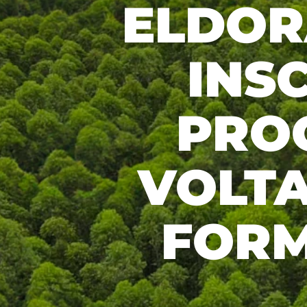
ELDOR
Recusar não essenciais
Salvar preferência
INS
PRO
VOLT
FORM