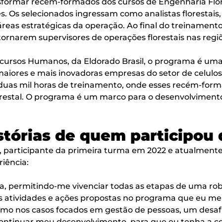
formar recém-formados dos cursos de Engenharia Flor
s. Os selecionados ingressam como analistas florestai
áreas estratégicas da operação. Ao final do treinamen
 tornarem supervisores de operações florestais nas reg
ursos Humanos, da Eldorado Brasil, o programa é uma 
iores e mais inovadoras empresas do setor de celulos
duas mil horas de treinamento, onde esses recém-forma
orestal. O programa é um marco para o desenvolvimento
stórias de quem participou
), participante da primeira turma em 2022 e atualmente
riência:
, permitindo-me vivenciar todas as etapas de uma robu
das atividades e ações propostas no programa que eu m
mo nos casos focados em gestão de pessoas, um desafio
ntinuar meu desenvolvimento, para que eu tenha a co