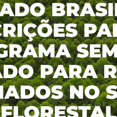
ADO BRASI
viable approach
operational efficiency.
Sustainability Report
Aceitar todos
to forest
Management Plan Forestry
management.
s
CRIÇÕES PA
GRAMA SEM
ADO PARA R
ADOS NO 
FLORESTAL