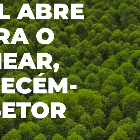
L ABRE
with our
stakeholders
and the
market.
RA O
EAR,
ECÉM-
SETOR