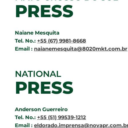
PRESS
Naiane Mesquita
Tel. No.:
+55 (67) 9981-8668
Email :
naianemesquita@8020mkt.com.br
NATIONAL
PRESS
Anderson Guerreiro
Tel. No.:
+55 (51) 99539-1212
Email :
eldorado.imprensa@novapr.com.b