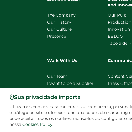
and Innova
The Company
Our Pulp
Our History
Production
Our Culture
Innovation
Presence
EBLOG
Tabela de P
Work With Us
Communic
Our Team
Content Ce
I want to be a Supplier
Press Offic
Sua privacidade importa
Utilizamos cookies para melhorar sua experiência, personali
o tráfego do site e oferecer funcionalidades de marketing
pode aceitar todos os cookies, recusá-los ou configurar sua
Copyright Ⓒ 2026 Eldorado Brasil Inc - A
nossa
Cookies Policy
.