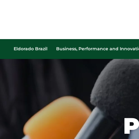
Configurar cookies
Utilizamos cookies para oferecer a melhor expe
pode escolher quais categorias de cookies dese
Eldorado Brazil
Business, Performance and Innovat
informações, consulte nossa
Cookies Policy
.
The Company
Our Pulp
Cookies Estritamente Necessários
Our achievements
Our History
Production Chain
Necessários para o funcionamento do site e segur
Forestry
Our Culture
Over the course of
our history, we have
Industry
Presence
set successive
Cookies de Desempenho/Performance
Generation of Clean Energ
production and sales
Permitem analisar acessos e comportamento de n
Integrated Logistics
records, made
performance do site.
P
technological
Innovation
advances in all areas.
EBLOG
Tabela de Preços