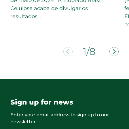
de maio de 2024_ A Eldorado Brasil
(
Celulose acaba de divulgar os
f
resultados…
E
c
2/8
Sign up for news
Enter your email address to sign up to our
newsletter