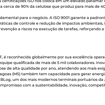
s certificações ISO nos coloca em um elevado patamar 
ta cerca de 90% da celulose que produz para mais de 40
damental para o negócio. A ISO 9001 garante a padroni
práticas de controle e redução de impactos ambientais, 
revenção a riscos na execução de tarefas, reforçando 
&F, é reconhecida globalmente por sua excelência oper
quipe qualificada de mais de 5 mil colaboradores. Inov
ulose de alta qualidade por ano, atendendo aos mais ex
 Lagoas (MS) também tem capacidade para gerar energi
 EBLog, um dos mais modernos terminais portuários da
promisso com a sustentabilidade, inovação, competiti