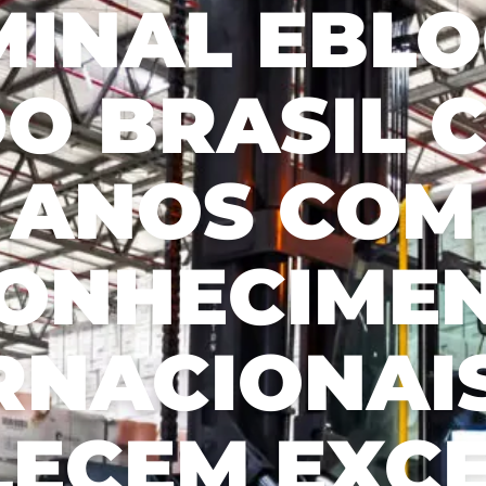
MINAL EBLO
viable approach
operational efficiency.
Sustainability Report
Aceitar todos
to forest
Management Plan Forestry
management.
s
O BRASIL C
ANOS COM
ONHECIME
RNACIONAI
LECEM EXCE