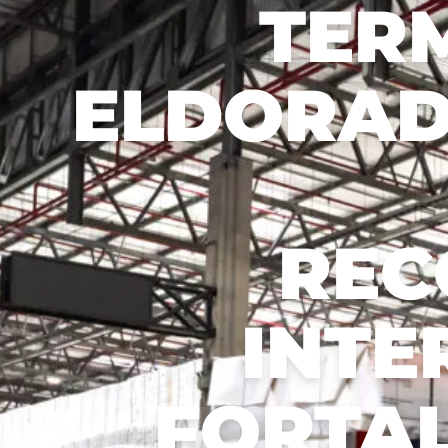
TER
Recusar não essenciais
Salvar preferência
ELDORAD
REC
INTE
FORTA