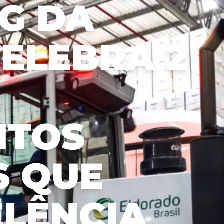
G DA
with our
stakeholders
and the
market.
ELEBRA 2
NTOS
S QUE
LÊNCIA