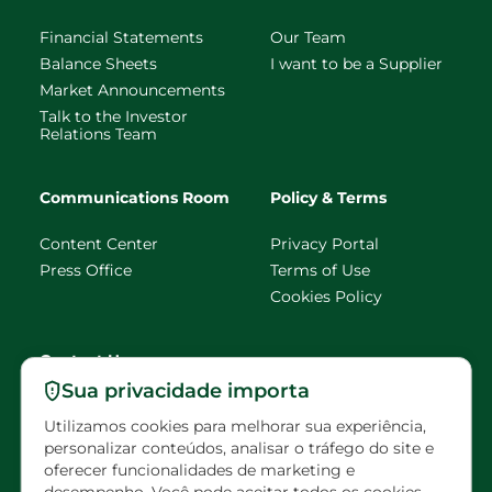
Financial Statements
Our Team
Balance Sheets
I want to be a Supplier
Market Announcements
Talk to the Investor
Relations Team
Communications Room
Policy & Terms
Content Center
Privacy Portal
Press Office
Terms of Use
Cookies Policy
Contact Us
Sua privacidade importa
faleconosco@eldorado
Utilizamos cookies para melhorar sua experiência,
brasil.com.br
personalizar conteúdos, analisar o tráfego do site e
oferecer funcionalidades de marketing e
Scheduled visits