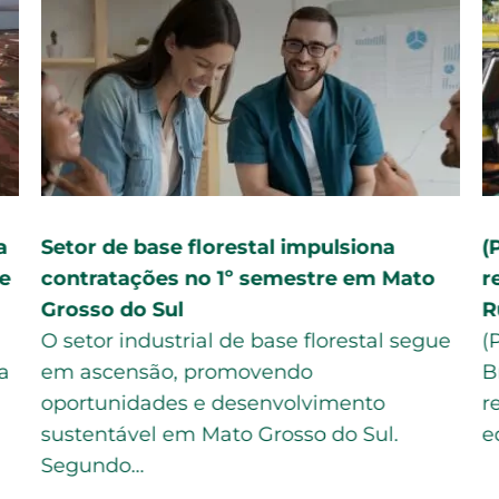
a
Setor de base florestal impulsiona
(
e
contratações no 1º semestre em Mato
r
Grosso do Sul
R
O setor industrial de base florestal segue
(
a
em ascensão, promovendo
B
oportunidades e desenvolvimento
r
sustentável em Mato Grosso do Sul.
e
Segundo…