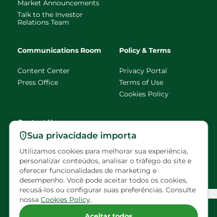
Market Announcements
Talk to the Investor
Relations Team
Communications Room
Policy & Terms
Content Center
Privacy Portal
Press Office
Terms of Use
Cookies Policy
Contact Us
Sua privacidade importa
faleconosco@eldorado
Utilizamos cookies para melhorar sua experiência,
brasil.com.br
personalizar conteúdos, analisar o tráfego do site e
oferecer funcionalidades de marketing e
Scheduled visits
desempenho. Você pode aceitar todos os cookies,
recusá-los ou configurar suas preferências. Consulte
Configuração de Cookies
nossa
Cookies Policy
.
Follow Eldorado on social media
Aceitar todos