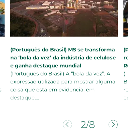
(Português do Brasil) MS se transforma
(
na ‘bola da vez’ da indústria de celulose
r
e ganha destaque mundial
R
(Português do Brasil) A “bola da vez”. A
(
expressão utilizada para mostrar alguma
B
s
coisa que está em evidência, em
r
destaque,…
e
2/8