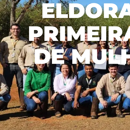
ELDORA
Recusar não essenciais
Salvar preferência
PRIMEIR
DE MUL