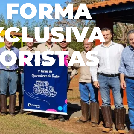
L FORMA
with our
stakeholders
and the
market.
XCLUSIVA
ORISTAS