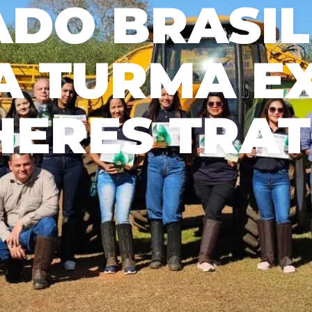
DO BRASI
viable approach
operational efficiency.
Sustainability Report
Aceitar todos
to forest
Management Plan Forestry
management.
s
A TURMA E
HERES TRAT